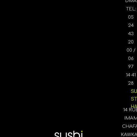
DMA
TEL:
05
24
43
20
00 /
06
97
14 41
28
SU
S
HA
14 RU
IMA
CHAFA
KAWK