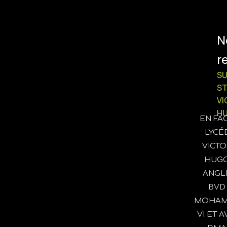
N
r
SU
S
VI
H
EN FA
LYCÉ
VICTO
HUG
ANGL
BVD
MOHAM
VI ET AV