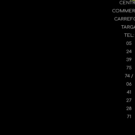
CENT
COMMER
CARREF
TARG
TEL:
05
24
39
75
74 /
06
41
27
28
71