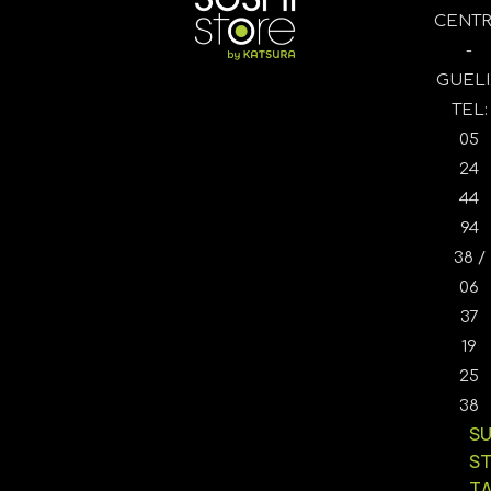
CENT
-
GUELI
TEL:
05
24
44
94
38 /
06
37
19
25
38
SU
S
T