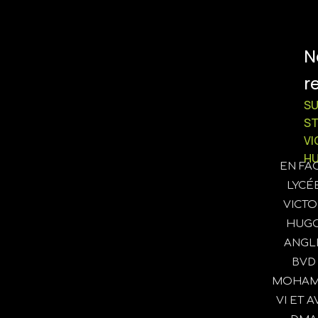
N
r
SU
S
VI
H
EN FA
LYCÉ
VICTO
HUG
ANGL
BVD
MOHAM
VI ET AV