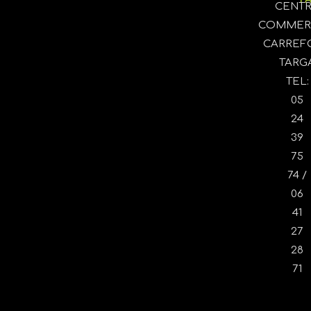
CENT
COMMER
CARREF
TARG
TEL:
05
24
39
75
74 /
06
41
27
28
71