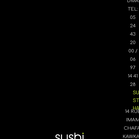
DMA
TEL:
05
24
43
20
00 /
06
97
14 41
28
SU
S
HA
14 RU
IMA
CHAFA
KAWK