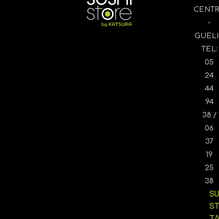
CENT
-
GUELI
TEL:
05
24
44
94
38 /
06
37
19
25
38
SU
S
T