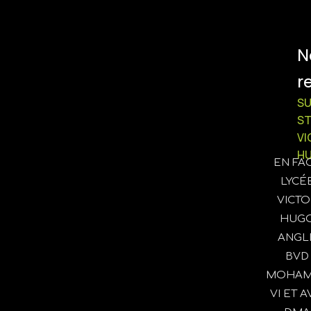
N
r
SU
S
VI
H
EN FA
LYCÉ
VICTO
HUG
ANGL
BVD
MOHAM
VI ET AV