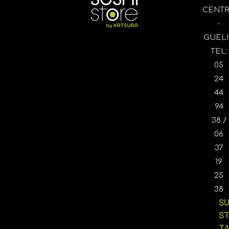
CENT
-
GUELI
TEL:
05
24
44
94
38 /
06
37
19
25
38
SU
S
T