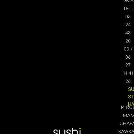
DMA
TEL:
05
24
43
20
00 /
06
97
14 41
28
SU
S
HA
14 RU
IMA
CHAFA
KAWK