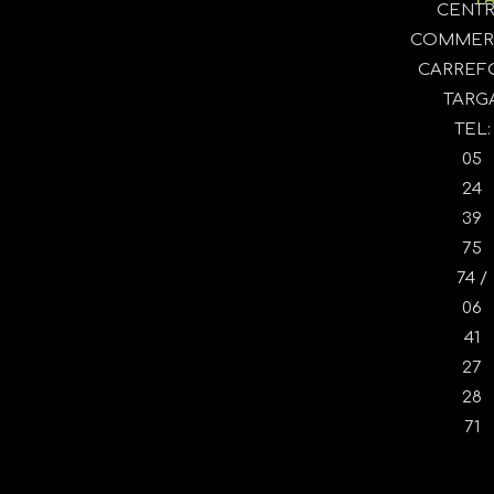
CENT
COMMER
CARREF
TARG
TEL:
05
24
39
75
74 /
06
41
27
28
71