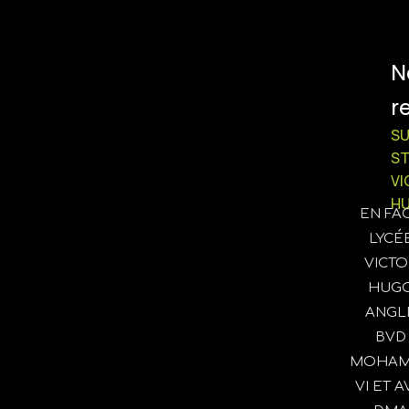
N
r
SU
S
VI
H
EN FA
LYCÉ
VICTO
HUG
ANGL
BVD
MOHAM
VI ET AV