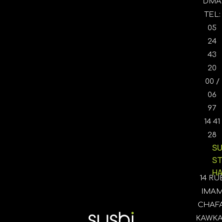
DMA
TEL:
05
24
43
20
00 /
06
97
14 41
28
SU
S
HA
14 RU
IMA
CHAFA
KAWK