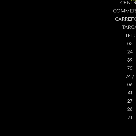
CENT
COMMER
CARREF
TARG
TEL:
05
24
39
75
74 /
06
41
27
28
71