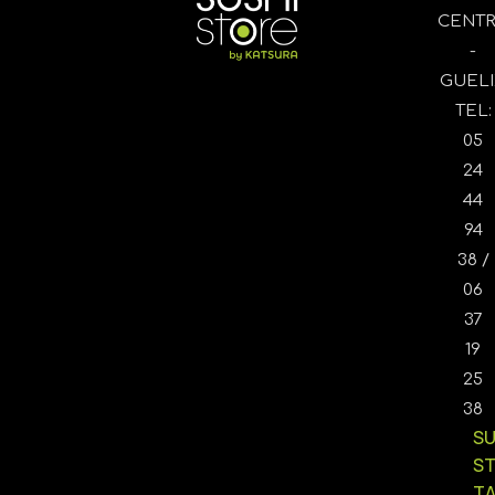
CENT
-
GUELI
TEL:
05
24
44
94
38 /
06
37
19
25
38
SU
S
T